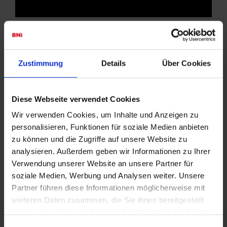
Interessiert, ein
Unternehmerteam in Ihrer
Zustimmung
Details
Über Cookies
Umgebung zu finden?
Der beste Weg, mehr über BNI und die Arbeitsweise zu
Diese Webseite verwendet Cookies
erfahren ist der Besuch eines lokalen
Frühstückstmeetings
.
Wir verwenden Cookies, um Inhalte und Anzeigen zu
Lernen Sie die Unternehmer eines Unternehmerteams
personalisieren, Funktionen für soziale Medien anbieten
persönlich kennen und heben Sie Ihre Netzwerkaktivitäten
zu können und die Zugriffe auf unsere Website zu
auf die nächste Stufe.
analysieren. Außerdem geben wir Informationen zu Ihrer
Erfahren Sie mehr über die Vorteile, die Sie durch eine
Verwendung unserer Website an unsere Partner für
Mitgliedschaft in einem Unternehmerteam in
Ihrer Region
nutzen können.
soziale Medien, Werbung und Analysen weiter. Unsere
Partner führen diese Informationen möglicherweise mit
weiteren Daten zusammen, die Sie ihnen bereitgestellt
haben oder die sie im Rahmen Ihrer Nutzung der Dienste
gesammelt haben.