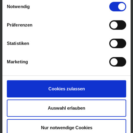
Einwilligungsauswahl
Links
Notwendig
Teamsuche
Präferenzen
Mitglied finden
Statistiken
Team im Aufbau
FAQ
Marketing
Datenschutzerklärung
Impressum
Cookies zulassen
Auswahl erlauben
Nur notwendige Cookies